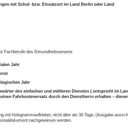
ngen mit Schul- bzw. Einsatzort im Land Berlin oder Land
 für Fachberufe des Gesundheitswesens
ialen Jahr
enst
ologischen Jahr
rter des einfachen und mittleren Dienstes ( entspricht im La
 keinen Fahrkostenersatz durch den Dienstherrn erhalten – diese
g mit Hologrammaufkleber, nicht älter als 30 Tage, (Ausgabe ausschl
ersonaldokument nachgewiesen werden.