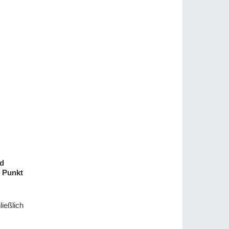
nd
r Punkt
ießlich