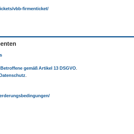
ickets/vbb-firmenticket/
nenten
s
 Betroffene gemäß Artikel 13 DSGVO
.
 Datenschutz
.
foerderungsbedingungen/