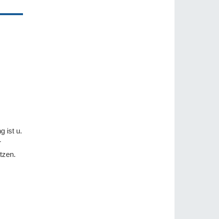
 ist u.
r
tzen.