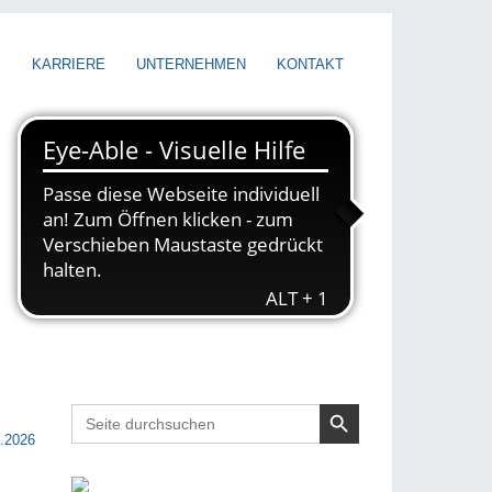
E
KARRIERE
UNTERNEHMEN
KONTAKT
Search Button
Search
for:
.2026