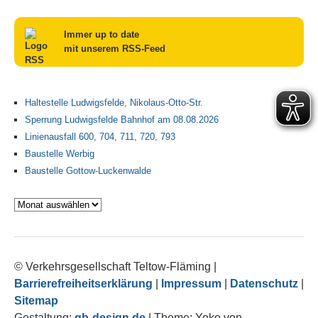
Immer up to date
mit unserem RSS-Feed
Haltestelle Ludwigsfelde, Nikolaus-Otto-Str.
Sperrung Ludwigsfelde Bahnhof am 08.08.2026
Linienausfall 600, 704, 711, 720, 793
Baustelle Werbig
Baustelle Gottow-Luckenwalde
Archiv
© Verkehrsgesellschaft Teltow-Fläming
|
Barrierefreiheitserklärung
|
Impressum
|
Datenschutz
|
Sitemap
Gestaltung:
gb-design.de
|
Theme: Yoko von