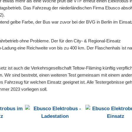
r etwas mehr als eine Woche prüft die VTF erneut einen Elektrobus 
ltagsbetrieb. Das Fahrzeug der niederländischen Firma Ebusco absolv
2).
htend gelbe Farbe, der Bus war zuvor bei der BVG in Berlin im Einsat
Fahrbetrieb ohne Probleme. Der für den City- & Regional-Einsatz
-Ladung eine Reichweite von bis zu 400 km. Der Flaschenhals ist n
ist auch die Verkehrsgesellschaft Teltow-Fläming künftig verpflich
en. Wir sind bestrebt, einen weiteren Test gemeinsam mit einem and
es Fahrzeug für welchen Einsatz geeignet ist. Alle Testergebnisse geh
mmer 2023 vorliegen soll.