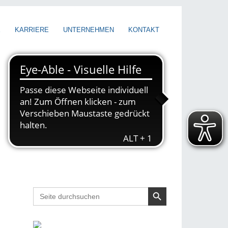
E
KARRIERE
UNTERNEHMEN
KONTAKT
Search Button
Search
for: