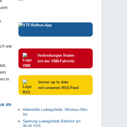
im
iert
z.
ach wie
Verbindungen finden
mit der VBB-Fahrinfo
tet,
erem
en in
Immer up to date
mit unserem RSS-Feed
Haltestelle Ludwigsfelde, Nikolaus-Otto-
Str.
Sperrung Ludwigsfelde Bahnhof am
08.08.2026