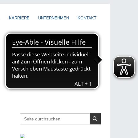
E
KARRIERE
UNTERNEHMEN
KONTAKT
Search Button
Search
for: