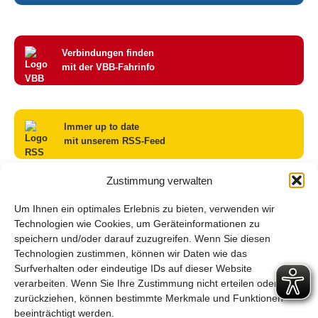
Verbindungen finden
mit der VBB-Fahrinfo
Immer up to date
mit unserem RSS-Feed
Zustimmung verwalten
Haltestelle Ludwigsfelde, Nikolaus-Otto-Str.
Um Ihnen ein optimales Erlebnis zu bieten, verwenden wir
Sperrung Ludwigsfelde Bahnhof am 08.08.2026
Technologien wie Cookies, um Geräteinformationen zu
Linienausfall 600, 704, 711, 720, 793
speichern und/oder darauf zuzugreifen. Wenn Sie diesen
Baustelle Werbig
Technologien zustimmen, können wir Daten wie das
Baustelle Gottow-Luckenwalde
Surfverhalten oder eindeutige IDs auf dieser Website
verarbeiten. Wenn Sie Ihre Zustimmung nicht erteilen oder
Archiv
zurückziehen, können bestimmte Merkmale und Funktionen
beeinträchtigt werden.