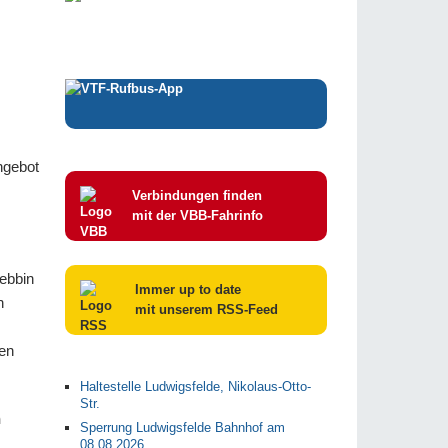
ngebot
Verbindungen finden
mit der VBB-Fahrinfo
rebbin
Immer up to date
n
mit unserem RSS-Feed
den
Haltestelle Ludwigsfelde, Nikolaus-Otto-
Str.
n
Sperrung Ludwigsfelde Bahnhof am
08.08.2026