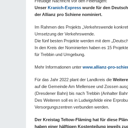
Freudige Nachricht vor den Feiertagen:
Unser
Kranich-Express
wurde für den Deutsch
der Allianz pro Schiene nominiert.
Im Rahmen des Projekts „Verkehrswende konkret!“ 
Umsetzung der Verkehrswende.
Die fünf besten Projekte werden mit dem „Deutsc
In den Kreis der Nominierten haben es 15 Projekte
für Trebbin und Umgebung.
Mehr Informationen unter
www.allianz-pro-schi
Für das Jahr 2022 plant der Landkreis die
Weiter
auf die Gemeinde Am Mellensee und Zossen ausge
(Dresdener Bahn) bis nach Trebbin (Anhalter Bahn)
Des Weiteren soll es in Ludwigsfelde eine Erprobu
Versorgungszentren verbunden werden.
Der Kreistag Teltow-Fläming hat für diese Plä
haben einer hälftigen Kostenteilung jeweils z