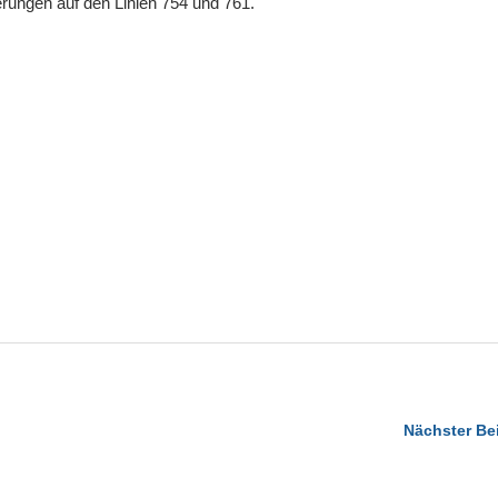
rungen auf den Linien 754 und 761.
Nächster Be