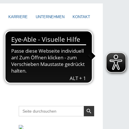
E
KARRIERE
UNTERNEHMEN
KONTAKT
Search Button
Search
for: