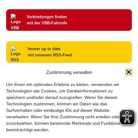
Verbindungen finden
mit der VBB-Fahrinfo
Immer up to date
mit unserem RSS-Feed
Zustimmung verwalten
Haltestelle Ludwigsfelde, Nikolaus-Otto-Str.
Um Ihnen ein optimales Erlebnis zu bieten, verwenden wir
Sperrung Ludwigsfelde Bahnhof am 08.08.2026
Technologien wie Cookies, um Geräteinformationen zu
Linienausfall 600, 704, 711, 720, 793
speichern und/oder darauf zuzugreifen. Wenn Sie diesen
Baustelle Werbig
Technologien zustimmen, können wir Daten wie das
Baustelle Gottow-Luckenwalde
Surfverhalten oder eindeutige IDs auf dieser Website
verarbeiten. Wenn Sie Ihre Zustimmung nicht erteilen oder
Archiv
zurückziehen, können bestimmte Merkmale und Funktionen
beeinträchtigt werden.